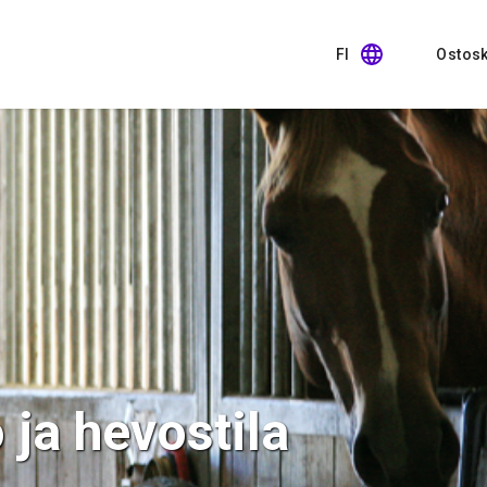
FI
Ostosk
 ja hevostila