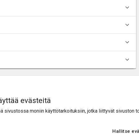
yttää evästeitä
TIETOA MEISTÄ
sivustossa moniin käyttötarkoituksiin, jotka liittyvät sivuston t
Keitä olemme
Käytännöt & Covid-19
Hallitse ev