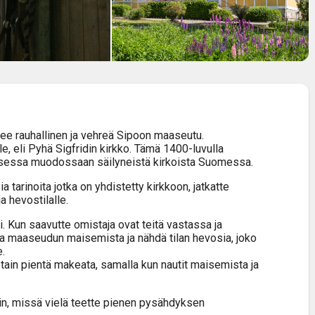
tsee rauhallinen ja vehreä Sipoon maaseutu.
, eli Pyhä Sigfridin kirkko. Tämä 1400-luvulla
kaisessa muodossaan säilyneistä kirkoista Suomessa.
ia tarinoita jotka on yhdistetty kirkkoon, jatkatte
a hevostilalle.
i. Kun saavutte omistaja ovat teitä vastassa ja
ista maaseudun maisemista ja nähdä tilan hevosia, joko
e.
a jotain pientä makeata, samalla kun nautit maisemista ja
kiin, missä vielä teette pienen pysähdyksen