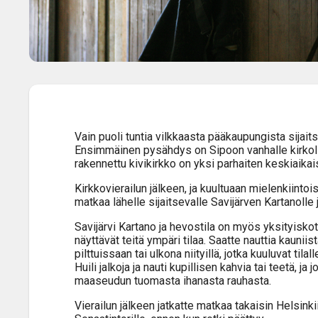
Vain puoli tuntia vilkkaasta pääkaupungista sijai
Ensimmäinen pysähdys on Sipoon vanhalle kirkolle
rakennettu kivikirkko on yksi parhaiten keskiai
Kirkkovierailun jälkeen, ja kuultuaan mielenkiintois
matkaa lähelle sijaitsevalle Savijärven Kartanolle j
Savijärvi Kartano ja hevostila on myös yksityiskot
näyttävät teitä ympäri tilaa. Saatte nauttia kauni
pilttuissaan tai ulkona niityillä, jotka kuuluvat tilall
Huili jalkoja ja nauti kupillisen kahvia tai teetä, j
maaseudun tuomasta ihanasta rauhasta.
Vierailun jälkeen jatkatte matkaa takaisin Helsin