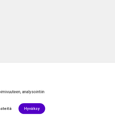
TUKI
oimivuuteen, analysointiin
Tietosuojaseloste
Käyttöehdot ja rekisteröityminen
ästeitä
Hyväksy
Muutokset & peruutukset